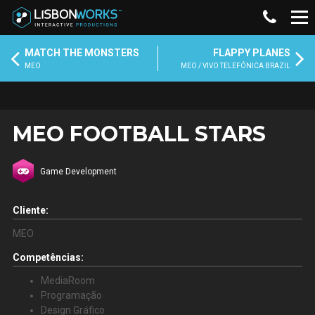
MATCH THE MONSTERS
FLAPPY PLANES
MEO
MEO / VIVO TELEFÓNICA BRAZIL
MEO FOOTBALL STARS
Game Development
Cliente:
MEO
Competências:
MediaRoom
Programação
Design Gráfico