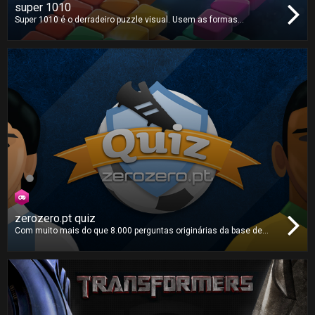
super 1010
Super 1010 é o derradeiro puzzle visual. Usem as formas
disponíveis para criar linhas e manter a área de jogo desimpedida.
Não há limite de tempo, mas até onde conseguem ir?
zerozero.pt quiz
Com muito mais do que 8.000 perguntas originárias da base de
dados massiva da zerozero.pt, este é o
quiz
sobre futebol mais
completo que irá jogar. Reúna toda a sua família e amigos para a
maior e melhor competição sobre o desporto rei!