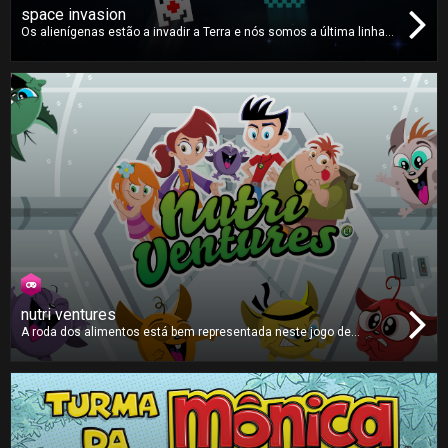
space invasion
Os alienígenas estão a invadir a Terra e nós somos a última linha
de defesa. Proteja o seu planeta destruindo todos os invasores
alienígenas. Há muitos tipos diferentes de inimigos e terá que usar
os seus
power-ups
devidamente para os derrotar e salvar a Terra!!
nutri ventures
A roda dos alimentos está bem representada neste jogo de
memória da Nutri Ventures. Vire os cartões dos alimentos para
encontrar outros do mesmo tipo. Quanto mais rápido encontrar os
pares corretos mais pontos ganhará. Preencha a sua barra de
alimentação Nutri Power para obter os pontos máximos!