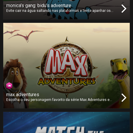
monica’s gang: bidu’s adventure
Evite cair na água saltando nas plataformas e tente apanhar os
relógios para ganhar mais tempo e continuar a saltar. Será que
consegue que o amoroso Bidu chegue longe o suficiente no rio
para atingir a melhor pontuação?
max adventures
Escolha o seu personagem favorito da série Max Adventures e
jogue com os seus amigos neste jogo de tabuleiro imprevisível.
Cada personagem tem um dado único, qual é o que vai escolher?
Atire o dado e vença os seus opositores até à linha de chegada!