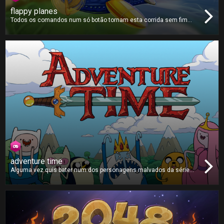
flappy planes
Todos os comandos num só botão tornam esta corrida sem fim
muito fácil de aprender mas difícil de dominar. Evite todos os
obstáculos e voe o mais longe que conseguir. Colecione moedas
ao longo do caminho e poderá escolher e comprar novos e únicos
aviões!
adventure time
Alguma vez quis bater num dos personagens malvados da série
Adventure Time? Então este é o jogo ideal para si. Perderá pontos
se acertar no Finn, no Jake ou na Princesa Bubblegum mas todos
os outros personagens valem muitos pontos, por isso pegue no
seu controlo remoto e comece a esmagar!