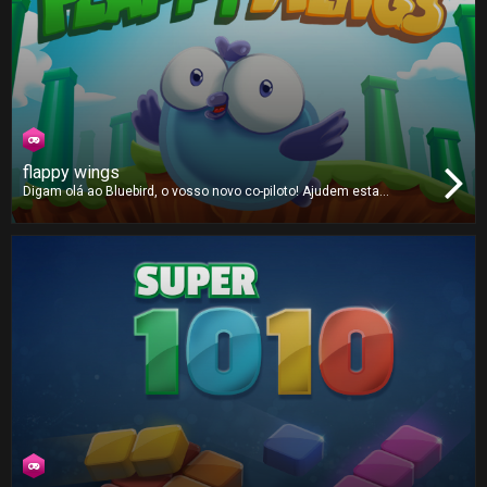
flappy wings
Digam olá ao Bluebird, o vosso novo co-piloto! Ajudem esta
pequena criatura a voar através de uma estranha terra povoada por
misteriosos canos verdes.