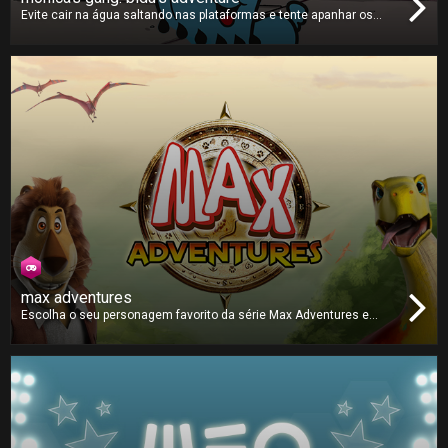
Evite cair na água saltando nas plataformas e tente apanhar os
relógios para ganhar mais tempo e continuar a saltar. Será que
consegue que o amoroso Bidu chegue longe o suficiente no rio
para atingir a melhor pontuação?
max adventures
Escolha o seu personagem favorito da série Max Adventures e
jogue com os seus amigos neste jogo de tabuleiro imprevisível.
Cada personagem tem um dado único, qual é o que vai escolher?
Atire o dado e vença os seus opositores até à linha de chegada!