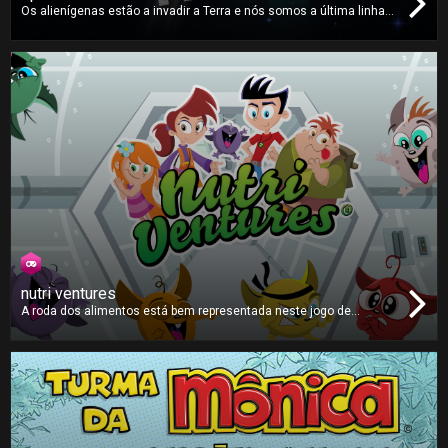
Os alienígenas estão a invadir a Terra e nós somos a última linha
de defesa. Proteja o seu planeta destruindo todos os invasores
alienígenas. Há muitos tipos diferentes de inimigos e terá que usar
os seus
power-ups
devidamente para os derrotar e salvar a Terra!!
nutri ventures
A roda dos alimentos está bem representada neste jogo de
memória da Nutri Ventures. Vire os cartões dos alimentos para
encontrar outros do mesmo tipo. Quanto mais rápido encontrar os
pares corretos mais pontos ganhará. Preencha a sua barra de
alimentação Nutri Power para obter os pontos máximos!