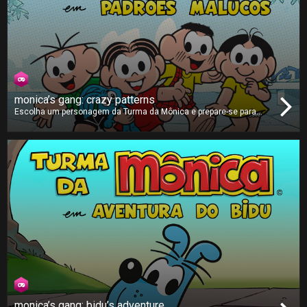
monica’s gang: crazy patterns
Escolha um personagem da Turma da Mônica e prepare-se para
replicar os padrões que aparecem no ecrã. O jogo vai aumentando
de dificuldade, com padrões mais rápidos e mais complexos. Será
que consegue acertar em todas as combinações corretas e
chegar à pontuação máxima?
monica’s gang: bidu’s adventure