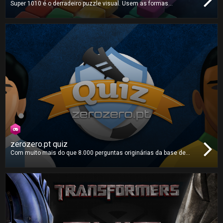
Super 1010 é o derradeiro puzzle visual. Usem as formas
disponíveis para criar linhas e manter a área de jogo desimpedida.
Não há limite de tempo, mas até onde conseguem ir?
zerozero.pt quiz
Com muito mais do que 8.000 perguntas originárias da base de
dados massiva da zerozero.pt, este é o
quiz
sobre futebol mais
completo que irá jogar. Reúna toda a sua família e amigos para a
maior e melhor competição sobre o desporto rei!