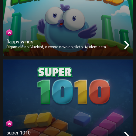
flappy wings
Digam olá ao Bluebird, o vosso novo co-piloto! Ajudem esta
pequena criatura a voar através de uma estranha terra povoada por
misteriosos canos verdes.
super 1010