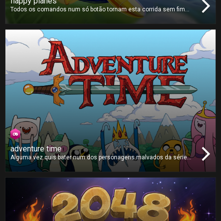
flappy planes
Todos os comandos num só botão tornam esta corrida sem fim
muito fácil de aprender mas difícil de dominar. Evite todos os
obstáculos e voe o mais longe que conseguir. Colecione moedas
ao longo do caminho e poderá escolher e comprar novos e únicos
aviões!
adventure time
Alguma vez quis bater num dos personagens malvados da série
Adventure Time? Então este é o jogo ideal para si. Perderá pontos
se acertar no Finn, no Jake ou na Princesa Bubblegum mas todos
os outros personagens valem muitos pontos, por isso pegue no
seu controlo remoto e comece a esmagar!