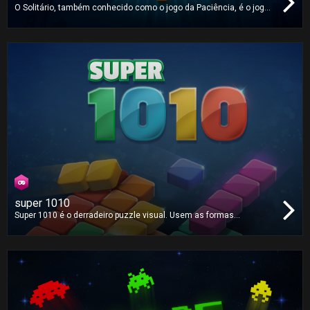
O Solitário, também conhecido como o jogo da Paciência, é o jogo
de cartas mais popular do mundo - e agora está na vossa TV!
super 1010
Super 1010 é o derradeiro puzzle visual. Usem as formas
disponíveis para criar linhas e manter a área de jogo desimpedida.
Não há limite de tempo, mas até onde conseguem ir?