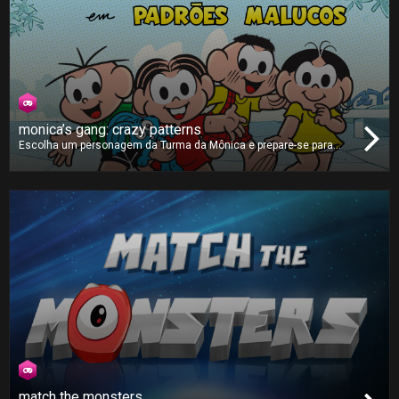
monica’s gang: crazy patterns
Escolha um personagem da Turma da Mônica e prepare-se para
replicar os padrões que aparecem no ecrã. O jogo vai aumentando
de dificuldade, com padrões mais rápidos e mais complexos. Será
que consegue acertar em todas as combinações corretas e
chegar à pontuação máxima?
match the monsters