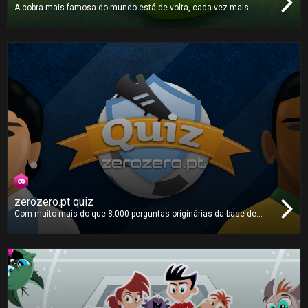
A cobra mais famosa do mundo está de volta, cada vez mais
rápida e com um apetite ainda maior. Apanhem todas maçãs e
tentem não se enrolar!
zerozero.pt quiz
Com muito mais do que 8.000 perguntas originárias da base de
dados massiva da zerozero.pt, este é o
quiz
sobre futebol mais
completo que irá jogar. Reúna toda a sua família e amigos para a
maior e melhor competição sobre o desporto rei!