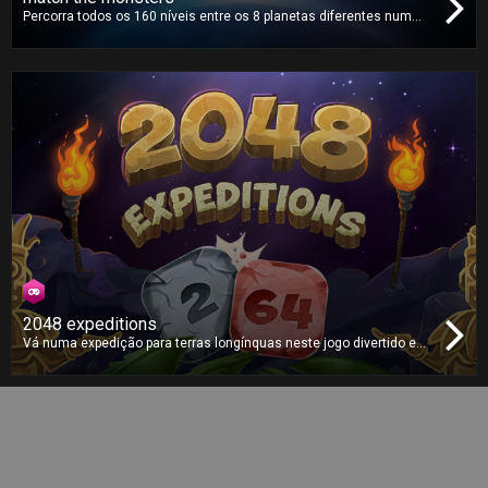
Percorra todos os 160 níveis entre os 8 planetas diferentes num
sistema solar distante. Combine todos os monstros no ecrã e
ajude a acabar com a sua invasão neste jogo quebra-cabeças
altamente divertido e viciante!
2048 expeditions
Vá numa expedição para terras longínquas neste jogo divertido e
viciante, juntando peças até encontrar a famosa peça 2048! Será
que a vai encontrar?