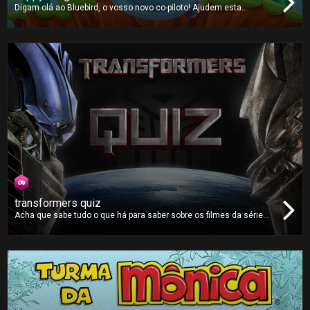
Digam olá ao Bluebird, o vosso novo co-piloto! Ajudem esta
pequena criatura a voar através de uma estranha terra povoada por
misteriosos canos verdes.
transformers quiz
Acha que sabe tudo o que há para saber sobre os filmes da série
Transformers? Terá finalmente a oportunidade de o provar no
Transformers Quiz ao responder a dezenas de questões desta
saga, acompanhadas de imagens originais dos filmes.