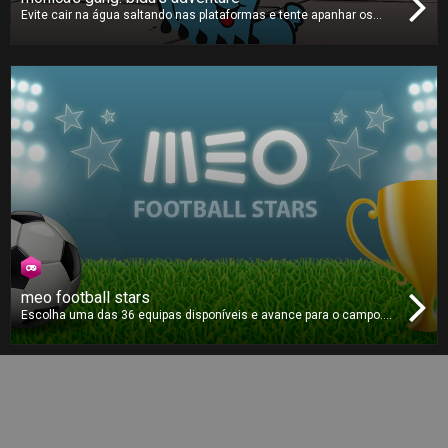
Evite cair na água saltando nas plataformas e tente apanhar os
relógios para ganhar mais tempo e continuar a saltar. Será que
consegue que o amoroso Bidu chegue longe o suficiente no rio
para atingir a melhor pontuação?
meo football stars
Escolha uma das 36 equipas disponíveis e avance para o campo.
Este jogo de futebol é puramente baseado em estratégia e em
como superar o seu adversário. Opte pela equipa certa, escolha as
jogadas corretas e tome as melhores decisões para vencer o
título!