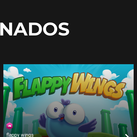
ONADOS
flappy wings