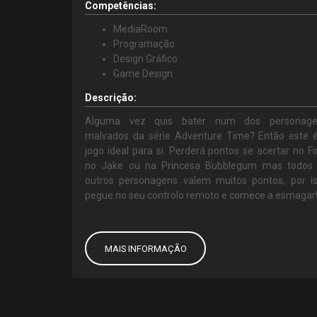
Competências:
MediaRoom
Programação
Design Gráfico
Game Design
Descrição:
Alguma vez quis bater num dos personage
malvados da série Adventure Time? Então este 
jogo ideal para si. Perderá pontos se acertar no Fi
no Jake ou na Princesa Bubblegum mas todos
outros personagens valem muitos pontos, por i
pegue no seu controlo remoto e comece a esmagar
MAIS INFORMAÇÃO