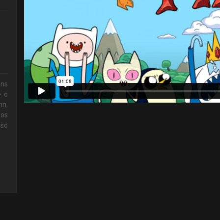
ns
é o
nn,
 os
sso
!