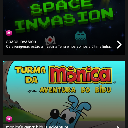
space invasion
Os alienígenas estão a invadir a Terra e nós somos a última linha
de defesa. Proteja o seu planeta destruindo todos os invasores
alienígenas. Há muitos tipos diferentes de inimigos e terá que usar
os seus
power-ups
devidamente para os derrotar e salvar a Terra!!
monica’s gang: bidu’s adventure