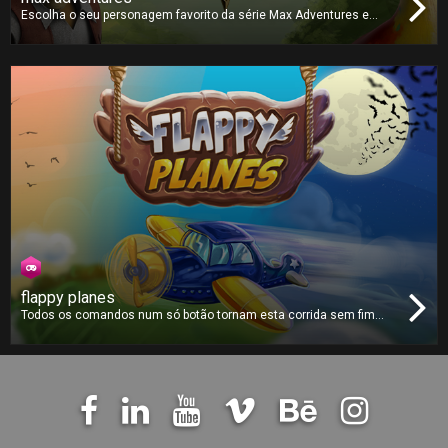
Escolha o seu personagem favorito da série Max Adventures e
jogue com os seus amigos neste jogo de tabuleiro imprevisível.
Cada personagem tem um dado único, qual é o que vai escolher?
Atire o dado e vença os seus opositores até à linha de chegada!
flappy planes
Todos os comandos num só botão tornam esta corrida sem fim
muito fácil de aprender mas difícil de dominar. Evite todos os
obstáculos e voe o mais longe que conseguir. Colecione moedas
ao longo do caminho e poderá escolher e comprar novos e únicos
aviões!