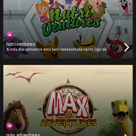
nutri ventures
A roda dos alimentos está bem representada neste jogo de
memória da Nutri Ventures. Vire os cartões dos alimentos para
encontrar outros do mesmo tipo. Quanto mais rápido encontrar os
pares corretos mais pontos ganhará. Preencha a sua barra de
alimentação Nutri Power para obter os pontos máximos!
max adventures